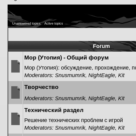
Unanswered topics
Active topics
Forum
Мор (Утопия) - Общий форум
Мор (Утопия): обсуждение, прохождение, 
Moderators:
Snusmumrik
,
NightEagle
,
Kit
No
unread
posts
Творчество
Moderators:
Snusmumrik
,
NightEagle
,
Kit
No
unread
Технический раздел
posts
Решение технических проблем с игрой
Moderators:
Snusmumrik
,
NightEagle
,
Kit
No
unread