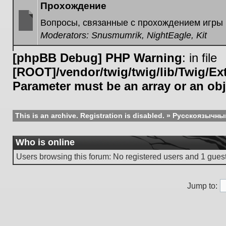
posts
Прохождение
Вопросы, связанные с прохождением игры
Moderators:
Snusmumrik
,
NightEagle
,
Kit
No
unread
posts
[phpBB Debug] PHP Warning
: in file
[ROOT]/vendor/twig/twig/lib/Twig/E
Parameter must be an array or an ob
This is an archive. Registration is disabled.
»
Русскоязычны
Who is online
Users browsing this forum: No registered users and 1 gues
Jump to: