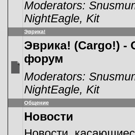
Moderators:
Snusmum
unread
posts
NightEagle
,
Kit
Эврика!
Эврика! (Cargo!) -
форум
Moderators:
Snusmum
No
unread
NightEagle
,
Kit
posts
Общение
Новости
Новости, касающиес