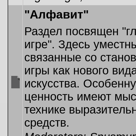
"Алфавит"
Раздел посвящен "г
игре". Здесь уместн
связанные со стано
игры как нового вид
искусства. Особенн
No
ценность имеют мыс
unread
posts
технике выразитель
средств.