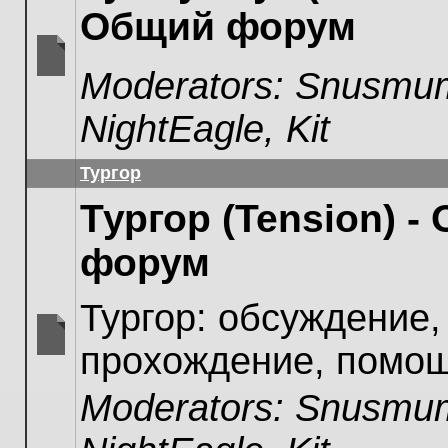
Общий форум
Moderators:
Snusmum
No
unread
NightEagle
,
Kit
posts
Тургор
Тургор (Tension) -
форум
Тургор: обсуждение,
прохождение, помощ
No
unread
Moderators:
Snusmum
posts