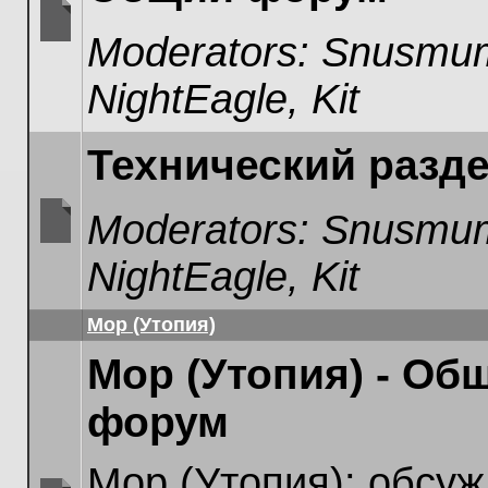
Moderators:
Snusmum
No
unread
NightEagle
,
Kit
posts
Технический разд
Moderators:
Snusmum
No
NightEagle
,
Kit
unread
posts
Мор (Утопия)
Мор (Утопия) - Об
форум
Мор (Утопия): обсуж