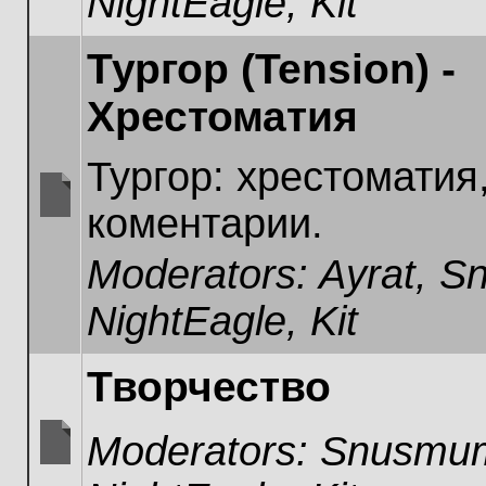
NightEagle
,
Kit
Тургор (Tension) -
Хрестоматия
Тургор: хрестоматия
коментарии.
No
unread
Moderators:
Ayrat
,
Sn
posts
NightEagle
,
Kit
Творчество
Moderators:
Snusmum
No