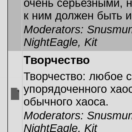
очень серьезными, н
unread
posts
к ним должен быть и
Moderators:
Snusmum
NightEagle
,
Kit
Творчество
Творчество: любое 
упорядоченного хаос
обычного хаоса.
No
unread
Moderators:
Snusmum
posts
NightEagle
,
Kit