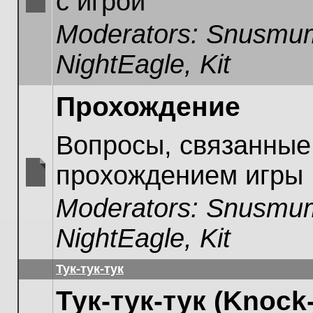
с игрой
No
Moderators:
Snusmum
unread
posts
NightEagle
,
Kit
Прохождение
Вопросы, связанные
прохождением игры
No
Moderators:
Snusmum
unread
posts
NightEagle
,
Kit
Тук-тук-тук
Тук-тук-тук (Knock