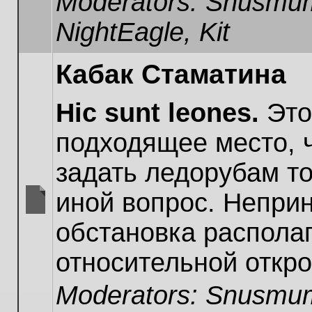
Moderators:
Snusmum
NightEagle
,
Kit
Кабак Стаматина
Hic sunt leones.
Это
подходящее место, 
задать ледорубам то
иной вопрос. Непри
No
обстановка располаг
unread
posts
относительной откро
Moderators:
Snusmum