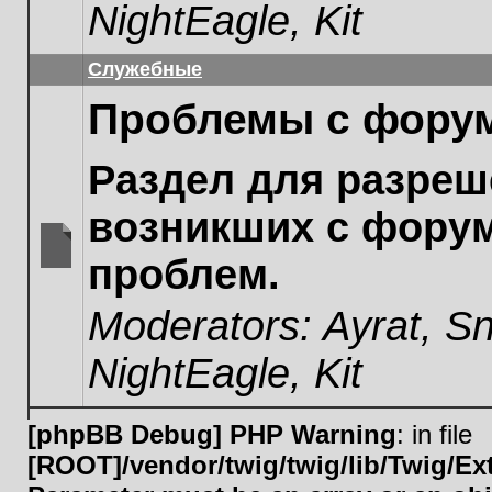
NightEagle
,
Kit
Служебные
Проблемы с фору
Раздел для разреш
возникших с фору
проблем.
No
unread
Moderators:
Ayrat
,
Sn
posts
NightEagle
,
Kit
[phpBB Debug] PHP Warning
: in file
[ROOT]/vendor/twig/twig/lib/Twig/E