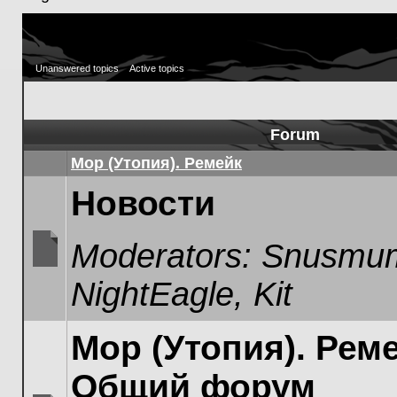
Unanswered topics
Active topics
Forum
Мор (Утопия). Ремейк
Новости
Moderators:
Snusmum
No
NightEagle
,
Kit
unread
posts
Мор (Утопия). Реме
Общий форум