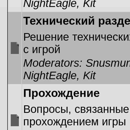
NightEagle
,
Kit
unread
posts
Технический разд
Решение технически
с игрой
No
Moderators:
Snusmum
unread
posts
NightEagle
,
Kit
Прохождение
Вопросы, связанные
прохождением игры
No