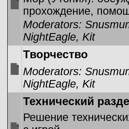
прохождение, помощ
No
unread
Moderators:
Snusmum
posts
NightEagle
,
Kit
Творчество
Moderators:
Snusmum
No
NightEagle
,
Kit
unread
posts
Технический разд
Решение технически