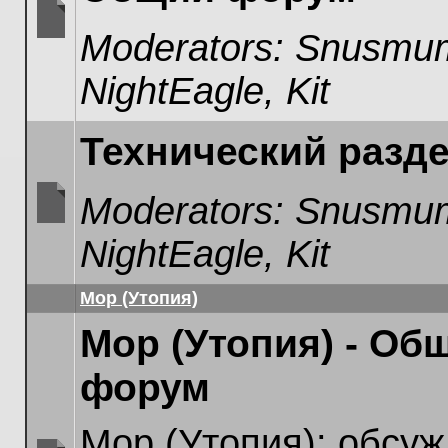
Moderators:
Snusmum
No
unread
NightEagle
,
Kit
posts
Технический разд
Moderators:
Snusmum
No
NightEagle
,
Kit
unread
posts
Мор (Утопия)
Мор (Утопия) - Об
форум
Мор (Утопия): обсуж