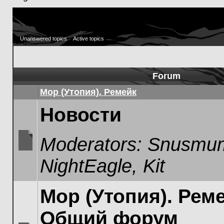
Unanswered topics
Active topics
Forum
Мор (Утопия). Ремейк
Новости
Moderators:
Snusmum
No
NightEagle
,
Kit
unread
posts
Мор (Утопия). Реме
Общий форум