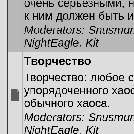
очень серьезными, н
unread
posts
к ним должен быть и
Moderators:
Snusmum
NightEagle
,
Kit
Творчество
Творчество: любое 
упорядоченного хаос
обычного хаоса.
No
unread
Moderators:
Snusmum
posts
NightEagle
,
Kit