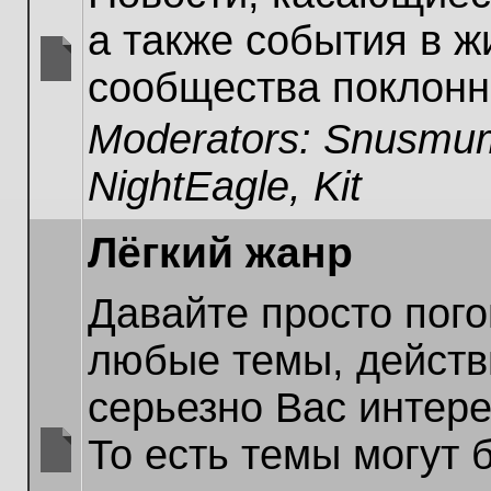
а также события в ж
сообщества поклонн
No
unread
Moderators:
Snusmum
posts
NightEagle
,
Kit
Лёгкий жанр
Давайте просто пог
любые темы, действ
серьезно Вас интер
То есть темы могут 
No