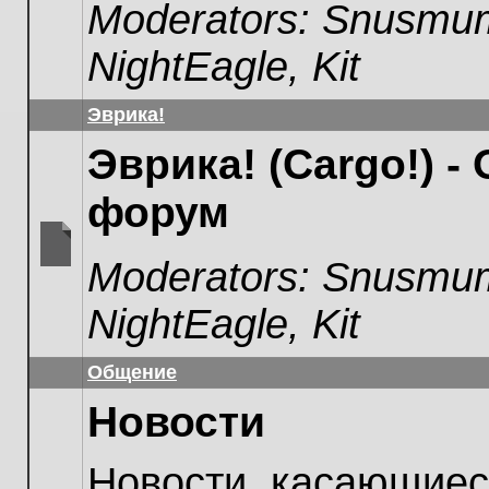
Moderators:
Snusmum
unread
posts
NightEagle
,
Kit
Эврика!
Эврика! (Cargo!) -
форум
Moderators:
Snusmum
No
unread
NightEagle
,
Kit
posts
Общение
Новости
Новости, касающиес