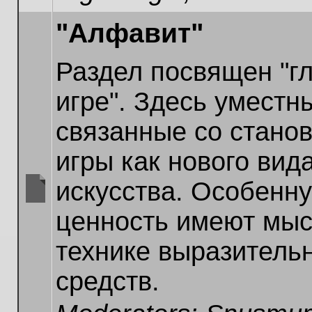
"Алфавит"
Раздел посвящен "г
игре". Здесь уместн
связанные со стано
игры как нового вид
искусства. Особенн
No
ценность имеют мыс
unread
posts
технике выразитель
средств.