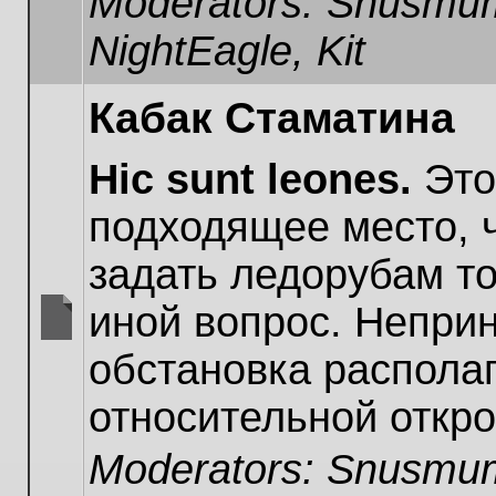
Moderators:
Snusmum
NightEagle
,
Kit
Кабак Стаматина
Hic sunt leones.
Это
подходящее место, 
задать ледорубам то
иной вопрос. Непри
No
обстановка располаг
unread
posts
относительной откро
Moderators:
Snusmum