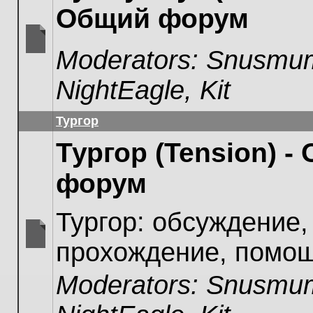
Общий форум
Moderators:
Snusmum
No
unread
NightEagle
,
Kit
posts
Тургор
Тургор (Tension) -
форум
Тургор: обсуждение,
прохождение, помощ
No
unread
Moderators:
Snusmum
posts