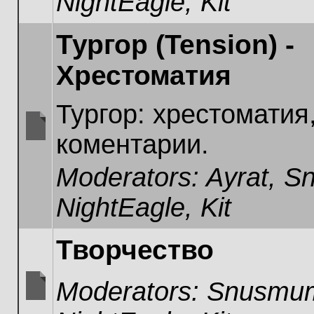
NightEagle
,
Kit
Тургор (Tension) -
Хрестоматия
Тургор: хрестоматия
коментарии.
No
unread
Moderators:
Ayrat
,
Sn
posts
NightEagle
,
Kit
Творчество
Moderators:
Snusmum
No