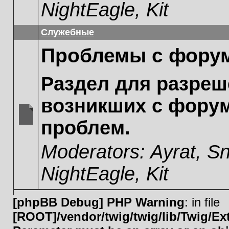
NightEagle
,
Kit
Служебные
Проблемы с фору
Раздел для разреш
возникших с фору
проблем.
No
unread
Moderators:
Ayrat
,
Sn
posts
NightEagle
,
Kit
[phpBB Debug] PHP Warning
: in file
[ROOT]/vendor/twig/twig/lib/Twig/E