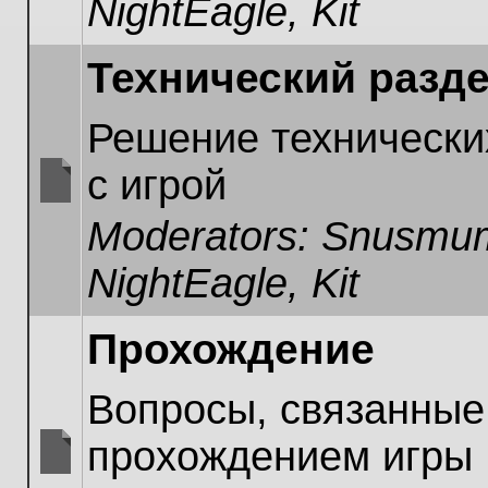
NightEagle
,
Kit
unread
posts
Технический разд
Решение технически
с игрой
No
Moderators:
Snusmum
unread
posts
NightEagle
,
Kit
Прохождение
Вопросы, связанные
прохождением игры
No