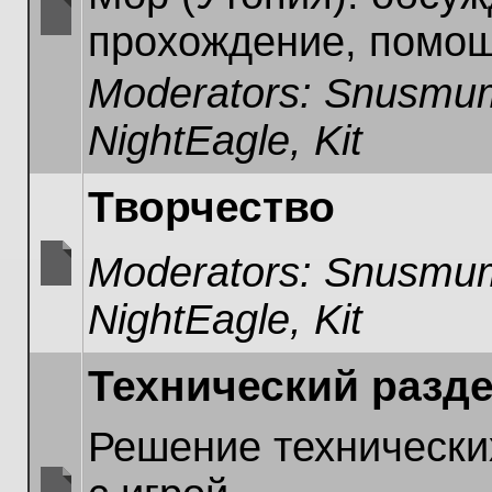
прохождение, помощ
No
unread
Moderators:
Snusmum
posts
NightEagle
,
Kit
Творчество
Moderators:
Snusmum
No
NightEagle
,
Kit
unread
posts
Технический разд
Решение технически