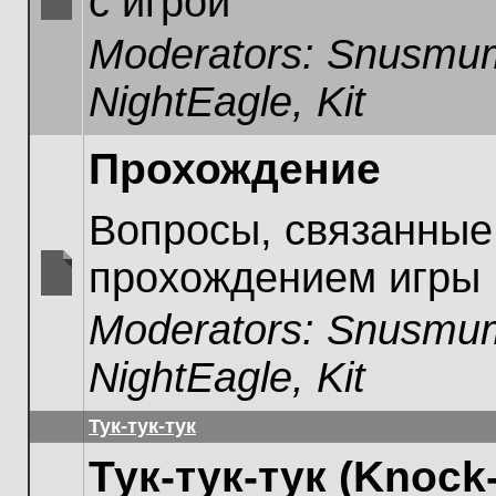
с игрой
No
Moderators:
Snusmum
unread
posts
NightEagle
,
Kit
Прохождение
Вопросы, связанные
прохождением игры
No
Moderators:
Snusmum
unread
posts
NightEagle
,
Kit
Тук-тук-тук
Тук-тук-тук (Knock