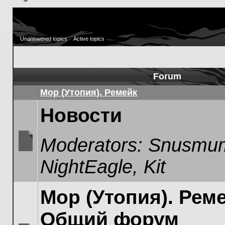
Unanswered topics
Active topics
Forum
Мор (Утопия). Ремейк
Новости
Moderators:
Snusmum
No
NightEagle
,
Kit
unread
posts
Мор (Утопия). Реме
Общий форум