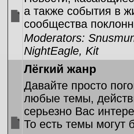
а также события в ж
сообщества поклонн
No
unread
Moderators:
Snusmum
posts
NightEagle
,
Kit
Лёгкий жанр
Давайте просто пог
любые темы, действ
серьезно Вас интер
То есть темы могут 
No