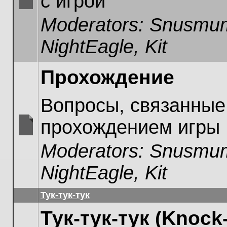
с игрой
No
Moderators:
Snusmum
unread
posts
NightEagle
,
Kit
Прохождение
Вопросы, связанные
прохождением игры
No
Moderators:
Snusmum
unread
posts
NightEagle
,
Kit
Тук-тук-тук
Тук-тук-тук (Knock