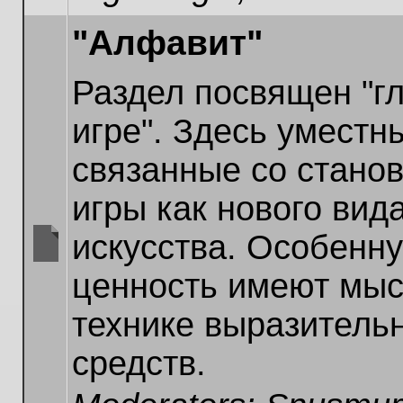
"Алфавит"
Раздел посвящен "г
игре". Здесь уместн
связанные со стано
игры как нового вид
искусства. Особенн
No
ценность имеют мыс
unread
posts
технике выразитель
средств.