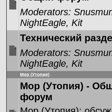
Moderators:
Snusmum
No
unread
NightEagle
,
Kit
posts
Технический разд
Moderators:
Snusmum
No
NightEagle
,
Kit
unread
posts
Мор (Утопия)
Мор (Утопия) - Об
форум
Мор (Утопия): обсуж