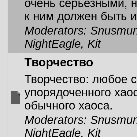
очень серьезными, н
unread
posts
к ним должен быть и
Moderators:
Snusmum
NightEagle
,
Kit
Творчество
Творчество: любое 
упорядоченного хаос
обычного хаоса.
No
unread
Moderators:
Snusmum
posts
NightEagle
,
Kit