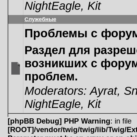
NightEagle
,
Kit
Служебные
Проблемы с фору
Раздел для разреш
возникших с фору
проблем.
No
unread
Moderators:
Ayrat
,
Sn
posts
NightEagle
,
Kit
[phpBB Debug] PHP Warning
: in file
[ROOT]/vendor/twig/twig/lib/Twig/E