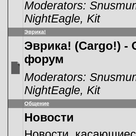
Moderators:
Snusmum
unread
posts
NightEagle
,
Kit
Эврика!
Эврика! (Cargo!) -
форум
Moderators:
Snusmum
No
unread
NightEagle
,
Kit
posts
Общение
Новости
Новости, касающиес