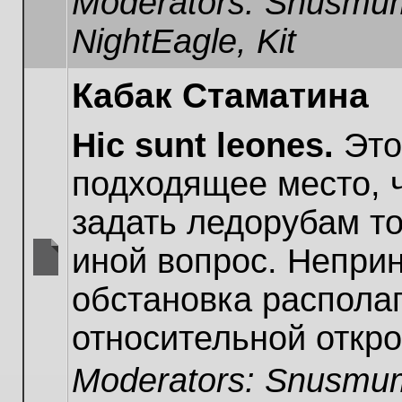
Moderators:
Snusmum
NightEagle
,
Kit
Кабак Стаматина
Hic sunt leones.
Это
подходящее место, 
задать ледорубам то
иной вопрос. Непри
No
обстановка располаг
unread
posts
относительной откро
Moderators:
Snusmum