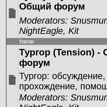
Общий форум
Moderators:
Snusmum
No
unread
NightEagle
,
Kit
posts
Тургор
Тургор (Tension) -
форум
Тургор: обсуждение,
прохождение, помощ
No
unread
Moderators:
Snusmum
posts