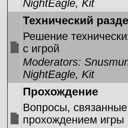
NightEagle
,
Kit
unread
posts
Технический разд
Решение технически
с игрой
No
Moderators:
Snusmum
unread
posts
NightEagle
,
Kit
Прохождение
Вопросы, связанные
прохождением игры
No