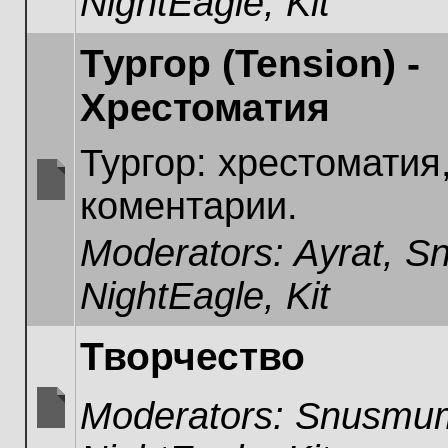
NightEagle
,
Kit
Тургор (Tension) -
Хрестоматия
Тургор: хрестоматия
коментарии.
No
unread
Moderators:
Ayrat
,
Sn
posts
NightEagle
,
Kit
Творчество
Moderators:
Snusmum
No