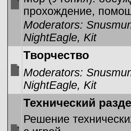
прохождение, помощ
No
unread
Moderators:
Snusmum
posts
NightEagle
,
Kit
Творчество
Moderators:
Snusmum
No
NightEagle
,
Kit
unread
posts
Технический разд
Решение технически