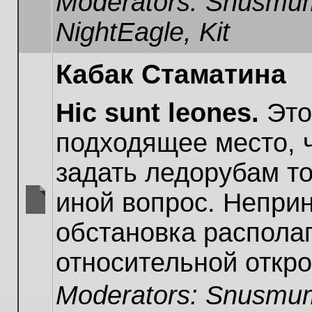
Moderators:
Snusmum
NightEagle
,
Kit
Кабак Стаматина
Hic sunt leones.
Это
подходящее место, 
задать ледорубам то
иной вопрос. Непри
No
обстановка располаг
unread
posts
относительной откро
Moderators:
Snusmum