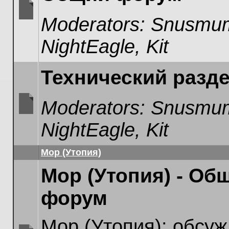
Moderators:
Snusmum
No
unread
NightEagle
,
Kit
posts
Технический разд
Moderators:
Snusmum
No
NightEagle
,
Kit
unread
posts
Мор (Утопия)
Мор (Утопия) - Об
форум
Мор (Утопия): обсуж