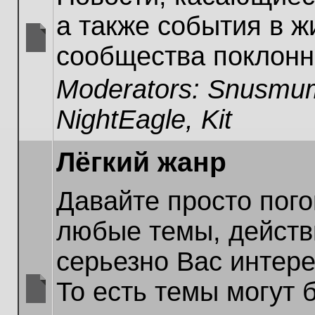
а также события в ж
сообщества поклонн
No
unread
Moderators:
Snusmum
posts
NightEagle
,
Kit
Лёгкий жанр
Давайте просто пог
любые темы, действ
серьезно Вас интер
То есть темы могут 
No