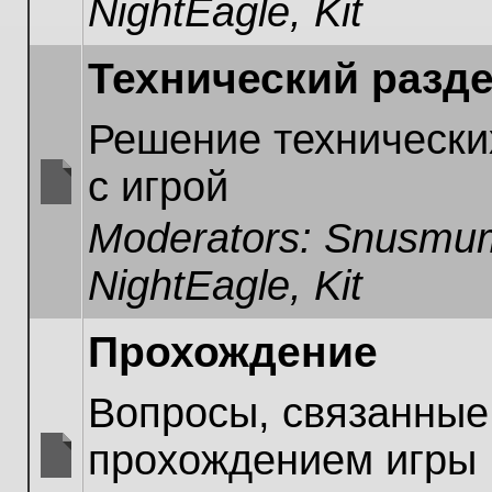
NightEagle
,
Kit
unread
posts
Технический разд
Решение технически
с игрой
No
Moderators:
Snusmum
unread
posts
NightEagle
,
Kit
Прохождение
Вопросы, связанные
прохождением игры
No