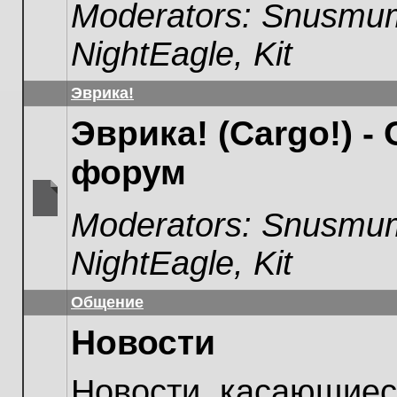
Moderators:
Snusmum
unread
posts
NightEagle
,
Kit
Эврика!
Эврика! (Cargo!) -
форум
Moderators:
Snusmum
No
unread
NightEagle
,
Kit
posts
Общение
Новости
Новости, касающиес