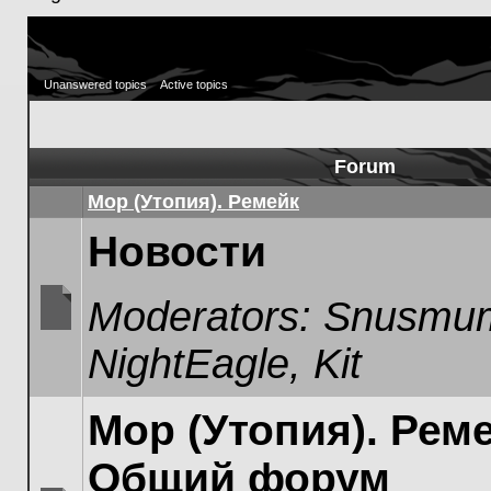
Unanswered topics
Active topics
Forum
Мор (Утопия). Ремейк
Новости
Moderators:
Snusmum
No
NightEagle
,
Kit
unread
posts
Мор (Утопия). Реме
Общий форум