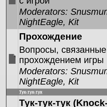
с игрой
No
Moderators:
Snusmum
unread
posts
NightEagle
,
Kit
Прохождение
Вопросы, связанные
прохождением игры
No
Moderators:
Snusmum
unread
posts
NightEagle
,
Kit
Тук-тук-тук
Тук-тук-тук (Knock