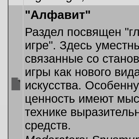
"Алфавит"
Раздел посвящен "г
игре". Здесь уместн
связанные со стано
игры как нового вид
искусства. Особенн
No
ценность имеют мыс
unread
posts
технике выразитель
средств.