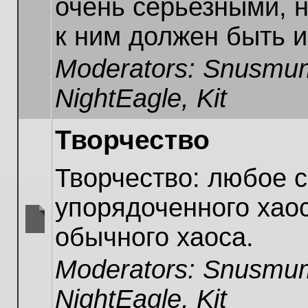
очень серьезными, н
unread
posts
к ним должен быть и
Moderators:
Snusmum
NightEagle
,
Kit
Творчество
Творчество: любое 
упорядоченного хаос
обычного хаоса.
No
unread
Moderators:
Snusmum
posts
NightEagle
,
Kit