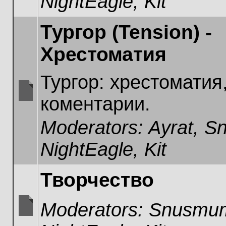
NightEagle
,
Kit
Тургор (Tension) -
Хрестоматия
Тургор: хрестоматия
коментарии.
No
unread
Moderators:
Ayrat
,
Sn
posts
NightEagle
,
Kit
Творчество
Moderators:
Snusmum
No