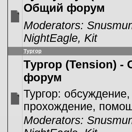
Общий форум
Moderators:
Snusmum
No
unread
NightEagle
,
Kit
posts
Тургор
Тургор (Tension) -
форум
Тургор: обсуждение,
прохождение, помощ
No
unread
Moderators:
Snusmum
posts