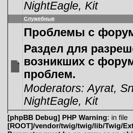
NightEagle
,
Kit
Служебные
Проблемы с фору
Раздел для разреш
возникших с фору
проблем.
No
unread
Moderators:
Ayrat
,
Sn
posts
NightEagle
,
Kit
[phpBB Debug] PHP Warning
: in file
[ROOT]/vendor/twig/twig/lib/Twig/E