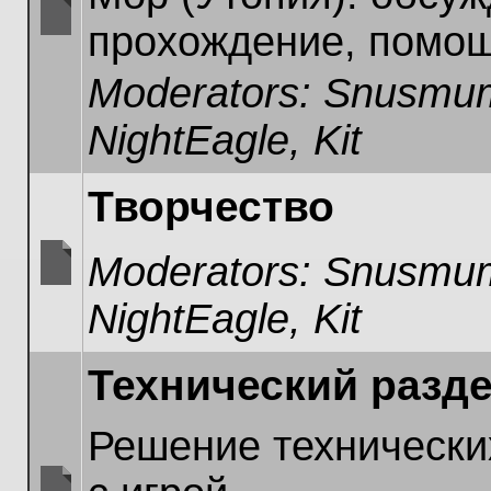
прохождение, помощ
No
unread
Moderators:
Snusmum
posts
NightEagle
,
Kit
Творчество
Moderators:
Snusmum
No
NightEagle
,
Kit
unread
posts
Технический разд
Решение технически