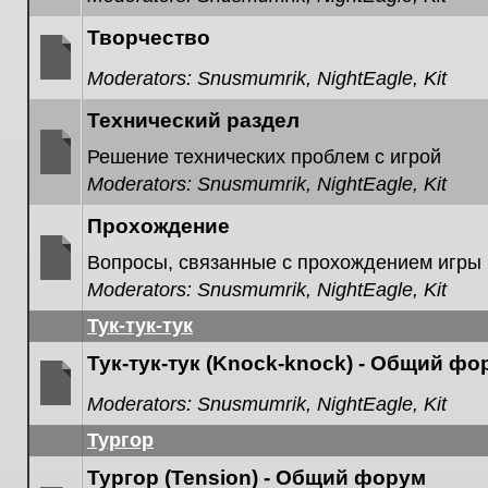
unread
posts
Творчество
Moderators:
Snusmumrik
,
NightEagle
,
Kit
No
unread
Технический раздел
posts
Решение технических проблем с игрой
Moderators:
Snusmumrik
,
NightEagle
,
Kit
No
unread
posts
Прохождение
Вопросы, связанные с прохождением игры
Moderators:
Snusmumrik
,
NightEagle
,
Kit
No
unread
Тук-тук-тук
posts
Тук-тук-тук (Knock-knock) - Общий фо
Moderators:
Snusmumrik
,
NightEagle
,
Kit
No
unread
Тургор
posts
Тургор (Tension) - Общий форум