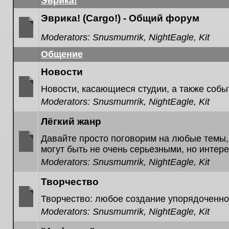
Эврика!
posts
Эврика! (Cargo!) - Общий форум
Moderators:
Snusmumrik
,
NightEagle
,
Kit
No
unread
Общение
posts
Новости
Новости, касающиеся студии, а также собы
Moderators:
Snusmumrik
,
NightEagle
,
Kit
No
unread
posts
Лёгкий жанр
Давайте просто поговорим на любые темы,
могут быть не очень серьезными, но интер
No
Moderators:
Snusmumrik
,
NightEagle
,
Kit
unread
posts
Творчество
Творчество: любое создание упорядоченног
Moderators:
Snusmumrik
,
NightEagle
,
Kit
No
unread