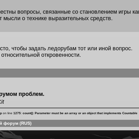
местны вопросы, связанные со становлением игры ка
т мысли о технике выразительных средств.
то, чтобы задать ледорубам тот или иной вопрос.
 относительной откровенности.
румом проблем.
it
hp
on line
1275
:
count(): Parameter must be an array or an object that implements Countable
й форум (RUS)