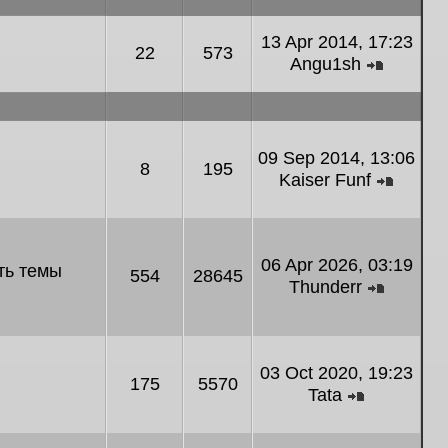
13 Apr 2014, 17:23
22
573
Angu1sh
View the
09 Sep 2014, 13:06
8
195
Kaiser Funf
View t
06 Apr 2026, 03:19
ть темы
554
28645
Thunderr
View the
03 Oct 2020, 19:23
175
5570
Tata
View the l