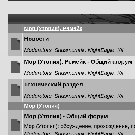
Мор (Утопия). Ремейк
Новости
Moderators:
Snusmumrik
,
NightEagle
,
Kit
No
unread
Мор (Утопия). Ремейк - Общий форум
posts
Moderators:
Snusmumrik
,
NightEagle
,
Kit
No
unread
Технический раздел
posts
Moderators:
Snusmumrik
,
NightEagle
,
Kit
No
unread
Мор (Утопия)
posts
Мор (Утопия) - Общий форум
Мор (Утопия): обсуждение, прохождение, 
Moderators:
Snusmumrik
,
NightEagle
,
Kit
No