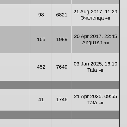
21 Aug 2017, 11:29
98
6821
Эчеленца
View th
20 Apr 2017, 22:45
165
1989
Angu1sh
View the
03 Jan 2025, 16:10
452
7649
Tata
View the l
21 Apr 2025, 09:55
41
1746
Tata
View the l