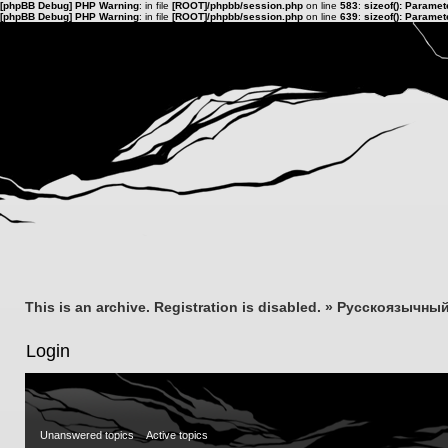
[phpBB Debug] PHP Warning
: in file
[ROOT]/phpbb/session.php
on line
583
:
sizeof(): Parame
[phpBB Debug] PHP Warning
: in file
[ROOT]/phpbb/session.php
on line
639
:
sizeof(): Parame
This is an archive. Registration is disabled.
»
Русскоязычный
Login
Unanswered topics
Active topics