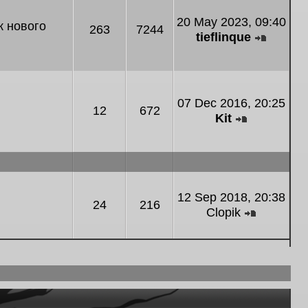
20 May 2023, 09:40
к нового
263
7244
tieflinque
View th
07 Dec 2016, 20:25
12
672
Kit
View the la
12 Sep 2018, 20:38
24
216
Clopik
View the 