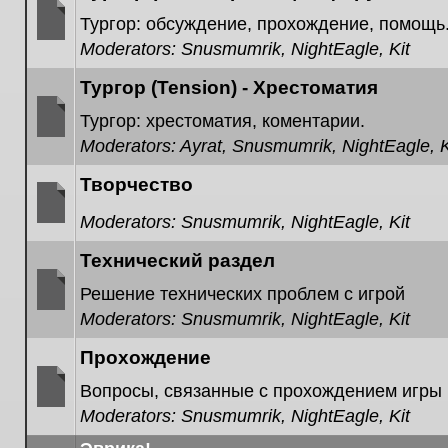
Тургор: обсуждение, прохождение, помощь
Moderators:
Snusmumrik
,
NightEagle
,
Kit
No
unread
posts
Тургор (Tension) - Хрестоматия
Тургор: хрестоматия, коментарии.
Moderators:
Ayrat
,
Snusmumrik
,
NightEagle
,
K
No
unread
posts
Творчество
Moderators:
Snusmumrik
,
NightEagle
,
Kit
No
unread
Технический раздел
posts
Решение технических проблем с игрой
Moderators:
Snusmumrik
,
NightEagle
,
Kit
No
unread
posts
Прохождение
Вопросы, связанные с прохождением игры
Moderators:
Snusmumrik
,
NightEagle
,
Kit
No
unread