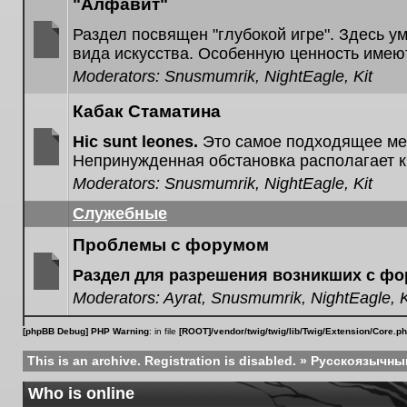
posts
"Алфавит"
Раздел посвящен "глубокой игре". Здесь у
вида искусства. Особенную ценность имею
No
Moderators:
Snusmumrik
,
NightEagle
,
Kit
unread
posts
Кабак Стаматина
Hic sunt leones.
Это самое подходящее мес
Непринужденная обстановка располагает к
No
Moderators:
Snusmumrik
,
NightEagle
,
Kit
unread
posts
Служебные
Проблемы с форумом
Раздел для разрешения возникших с фо
Moderators:
Ayrat
,
Snusmumrik
,
NightEagle
,
K
No
unread
posts
[phpBB Debug] PHP Warning
: in file
[ROOT]/vendor/twig/twig/lib/Twig/Extension/Core.p
This is an archive. Registration is disabled.
»
Русскоязычны
Who is online