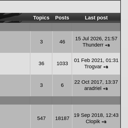
Topics
Posts
Last post
15 Jul 2026, 21:57
3
46
Thunderr
View the
01 Feb 2021, 01:31
36
1033
Trogvar
View the
22 Oct 2017, 13:37
3
6
aradriel
View the
19 Sep 2018, 12:43
547
18187
Clopik
View the 