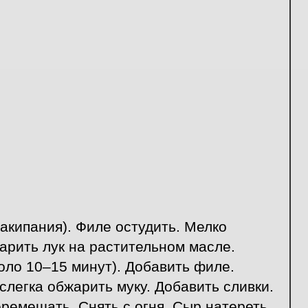
акипания). Филе остудить. Мелко
жарить лук на растительном масле.
коло 10–15 минут). Добавить филе.
слегка обжарить муку. Добавить сливки.
еремешать. Снять с огня. Сыр натереть