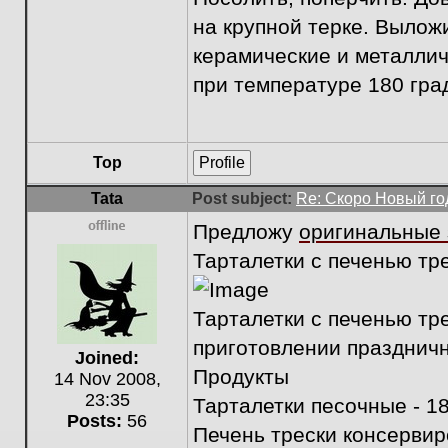
на крупной терке. Вылож
керамические и металлич
при температуре 180 град
Top
Profile
Tata
Post subject:
Re: Скоро Новый го
Предложу
оригинальные 
Offline
Тарталетки с печенью тр
Тарталетки с печенью тре
приготовлении праздничн
Joined:
Продукты
14 Nov 2008,
23:35
Тарталетки песочные - 18
Posts:
56
Печень трески консервир