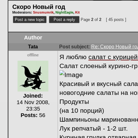
Скоро Новый год
Moderators:
Snusmumrik
,
NightEagle
,
Kit
Post a new topic
Post a reply
Page
2
of
2
[ 45 posts ]
Author
Tata
Post subject:
Re: Скоро Новый го
Я люблю
салат с курицей
Offline
Салат слоеный курино-г
Красивый и вкусный сала
новогодние салаты на но
Joined:
Продукты
14 Nov 2008,
23:35
(на 10 порций)
Posts:
56
Шампиньоны маринованны
Лук репчатый - 1-2 шт.
Куриная грудка отварная -