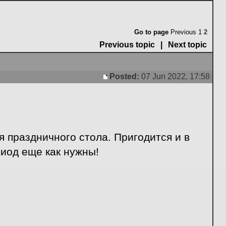
Go to page
Previous
1
2
Previous topic
|
Next topic
Posted:
07 Jun 2022, 17:58
Post
я праздничного стола. Пригодится и в
риод еще как нужны!