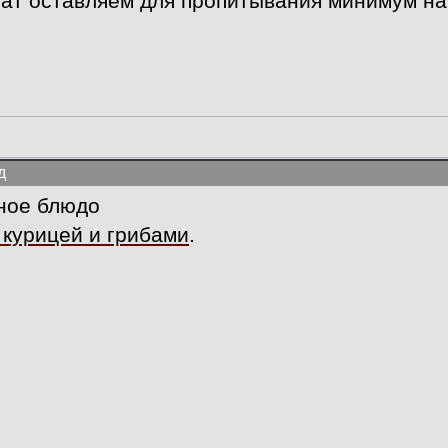
ат оставляем для пропитывания минимум на
д
чное блюдо
 курицей и грибами
.