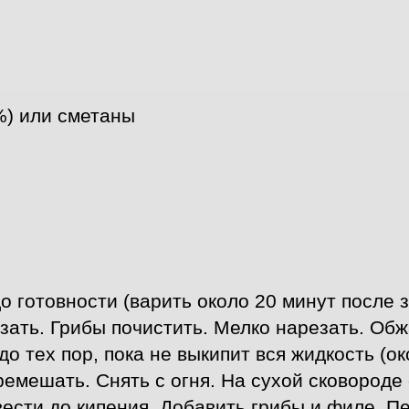
%) или сметаны
о готовности (варить около 20 минут после з
езать. Грибы почистить. Мелко нарезать. Об
о тех пор, пока не выкипит вся жидкость (о
емешать. Снять с огня. На сухой сковороде 
вести до кипения. Добавить грибы и филе. П