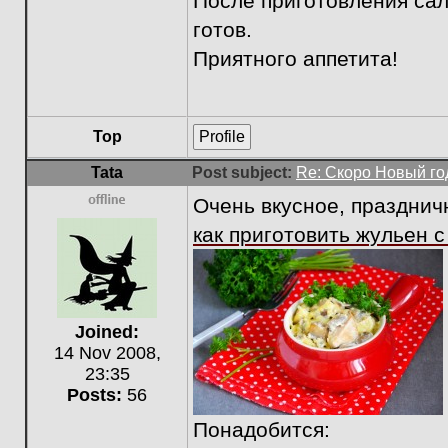
После приготовления сал
готов.
Приятного аппетита!
Top
Profile
Tata
Post subject:
Re: Скоро Новый го
Очень вкусное, праздни
Offline
как приготовить жульен с
Joined:
14 Nov 2008,
23:35
Posts:
56
Понадобится: