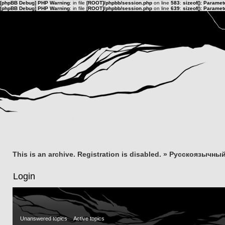
[phpBB Debug] PHP Warning
: in file
[ROOT]/phpbb/session.php
on line
583
:
sizeof(): Parame
[phpBB Debug] PHP Warning
: in file
[ROOT]/phpbb/session.php
on line
639
:
sizeof(): Parame
This is an archive. Registration is disabled.
»
Русскоязычный
Login
Unanswered topics
Active topics