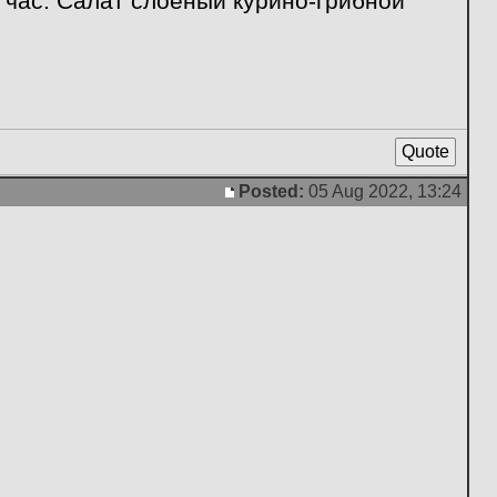
 час. Салат слоеный курино-грибной
Quote
Posted:
05 Aug 2022, 13:24
Post