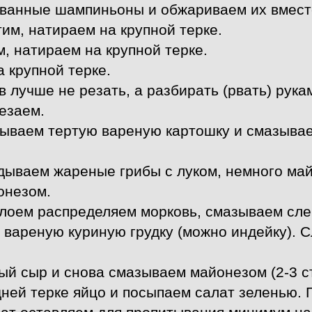
ованные шампиньоны и обжариваем их вместе
им, натираем на крупной терке.
, натираем на крупной терке.
 крупной терке.
 лучше не резать, а разбирать (рвать) рука
езаем.
ываем тертую вареную картошку и смазывае
ываем жареные грибы с луком, немного майон
онезом.
оем распределяем морковь, смазываем слегк
вареную куриную грудку (можно индейку). 
й сыр и снова смазываем майонезом (2-3 ст
ней терке яйцо и посыпаем салат зеленью. Г