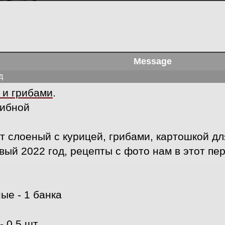
Message
д
 и грибами
.
рибной
т слоеный с курицей, грибами, картошкой дл
вый 2022 год, рецепты с фото нам в этот пе
е - 1 банка
 0,5 шт.