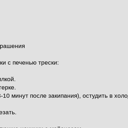
крашения
ки с печенью трески:
илкой.
терке.
-10 минут после закипания), остудить в хол
езать.