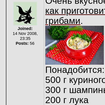
Очень вкусно
Offline
как приготови
грибами
.
Joined:
14 Nov 2008,
23:35
Posts:
56
Понадобится:
500 г куриног
300 г шампин
200 г лука