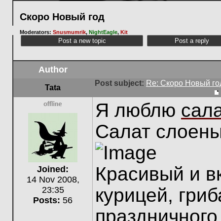
Скоро Новый год
Moderators:
Snusmumrik
,
NightEagle
,
Kit
Post a new topic
Post a reply
Author
Post subject:
Re: Скоро Новый го
Tata
Я люблю
сала
Offline
Салат слоены
Красивый и в
Joined:
14 Nov 2008,
курицей, гри
23:35
Posts:
56
праздничного 