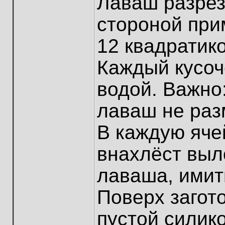
Лаваш разрез
стороной при
12 квадратико
Каждый кусоч
водой. Важно
лаваш не раз
В каждую яче
внахлёст выл
лаваша, имит
Поверх загот
пустой силик