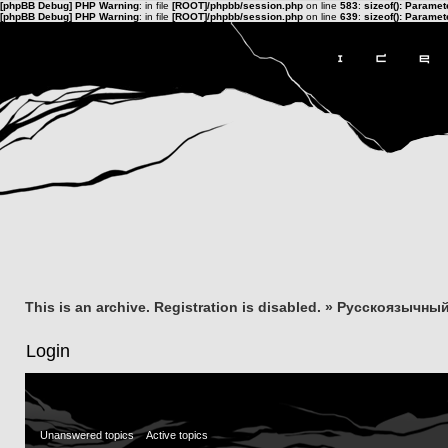
[phpBB Debug] PHP Warning
: in file
[ROOT]/phpbb/session.php
on line
583
:
sizeof(): Parame
[phpBB Debug] PHP Warning
: in file
[ROOT]/phpbb/session.php
on line
639
:
sizeof(): Parame
This is an archive. Registration is disabled.
»
Русскоязычный
Login
Unanswered topics
Active topics