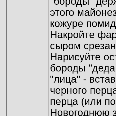
"бороды" держ
этого майонез
кожуре помид
Накройте фа
сыром среза
Нарисуйте о
бороды "деда
"лица" - вста
черного перц
перца (или по
Новогоднюю з