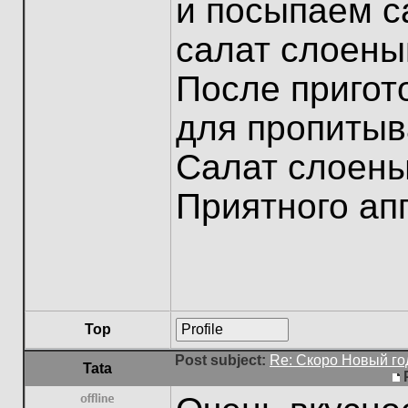
и посыпаем с
салат слоеный
После пригот
для пропитыв
Салат слоены
Приятного ап
Top
Profile
Post subject:
Re: Скоро Новый го
Tata