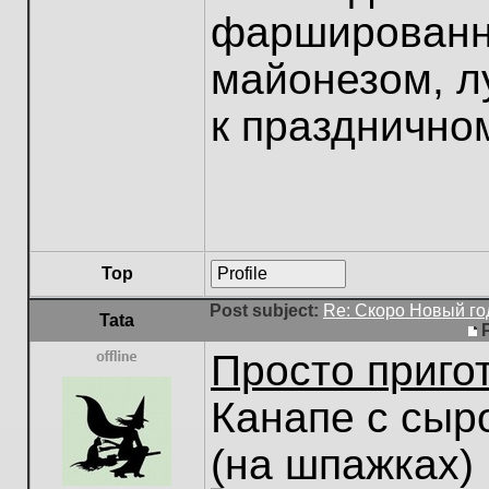
фаршированн
майонезом, л
к праздничном
Top
Profile
Post subject:
Re: Скоро Новый го
Tata
Просто приго
Offline
Канапе с сыр
(на шпажках)