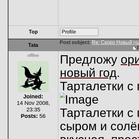
Top
Profile
Post subject:
Re: Скоро Новый го
Tata
Предложу
ор
Offline
новый год
.
Тарталетки с
Joined:
14 Nov 2008,
Тарталетки с 
23:35
Posts:
56
сыром и солё