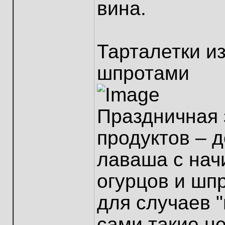
вина.
Тарталетки и
шпротами
Праздничная 
продуктов – 
лаваша с нач
огурцов и шп
для случаев "
сами такие н