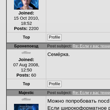
Joined:
15 Oct 2010,
18:52
Posts:
2200
Top
Profile
Бронепоезд
Post subject:
Re: Если у вас техн
Семёрка.
Offline
Joined:
07 Aug 2008,
12:50
Posts:
60
Top
Profile
Majestic
Post subject:
Re: Если у вас техн
Можно попробовать nocd д
Offline
Если широкоформатное р