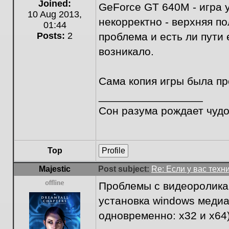
Offline
Joined:
GeForce GT 640M - игра 
10 Aug 2013,
некорректно - верхняя п
01:44
Posts:
2
проблема и есть ли пути
возникало.
Сама копия игры была пр
_________________
Сон разума рождает чуд
Top
Profile
Majestic
Post subject:
Re: Если у вас техн
Проблемы с видеороликам
Offline
установка windows медиа 
одновременно: х32 и х64)