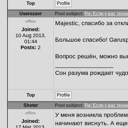
Top
Profile
Userozavr
Post subject:
Re: Если у вас техн
Majestic, спасибо за отк
Offline
Joined:
10 Aug 2013,
Большое спасибо! Garusp
01:44
Posts:
2
Вопрос решён, можно вын
_________________
Сон разума рождает чуд
Top
Profile
Shoter
Post subject:
Re: Если у вас техн
У меня возникла проблем
Offline
Joined:
начинают виснуть. А еще
17 Mar 2013,