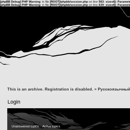
[phpBB Debug] PHP Warning
: in file
[ROOT]/phpbb/session.php
on line
583
:
sizeof(): Parame
[phpBB Debug] PHP Warning
: in file
[ROOT]/phpbb/session.php
on line
639
:
sizeof(): Parame
This is an archive. Registration is disabled.
»
Русскоязычный
Login
Unanswered topics
Active topics