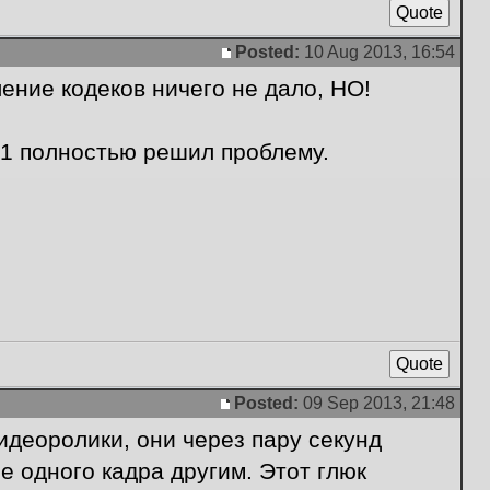
Quote
Posted:
10 Aug 2013, 16:54
Post
ление кодеков ничего не дало, НО!
21 полностью решил проблему.
Quote
Posted:
09 Sep 2013, 21:48
Post
идеоролики, они через пару секунд
 одного кадра другим. Этот глюк