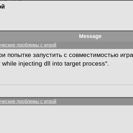
ой
Message
ические проблемы с игрой
При попытке запустить с совместимостью игр
ile injecting dll into target process".
ические проблемы с игрой