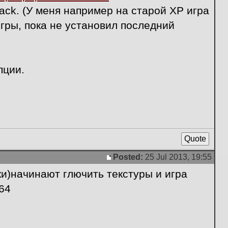
ack. (У меня например на старой ХР игра
гры, пока не установил последний
пции.
Quote
Posted:
25 Jul 2013, 19:55
Post
ки)начинают глючить текстуры и игра
64