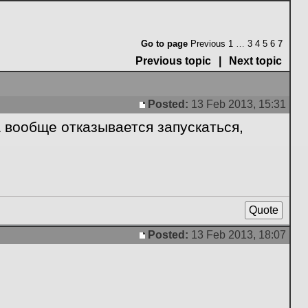
Go to page
Previous
1
…
3
4
5
6
7
Previous topic
|
Next topic
Posted:
13 Feb 2013, 15:31
Post
а вообще отказывается запускаться,
Quote
Posted:
13 Feb 2013, 18:07
Post