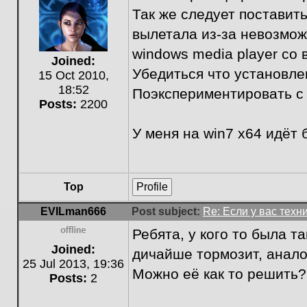
Так же следует поставит
вылетала из-за невозмож
windows media player со 
Joined:
Убедиться что установле
15 Oct 2010,
18:52
Поэкспериментировать с 
Posts:
2200
У меня на win7 х64 идёт 
Top
Profile
EVILman666
Post subject:
Re: Если у вас техн
Ребята, у кого то была 
Offline
Joined:
дичайше тормозит, анало
25 Jul 2013, 19:36
Можно её как то решить?
Posts:
2