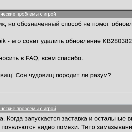
ические проблемы с игрой
лик, но обозначенный способ не помог, обнов
ik - его совет удалить обновление KB28038
осить в FAQ, всем спасибо.
овищ! Сон чудовищ породит ли разум?
ические проблемы с игрой
а. Когда запускается заставка и остальные в
 появляются видео помехи. Типо замазывание