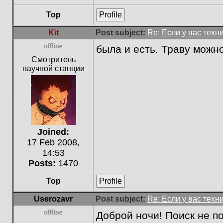
Top
Profile
Kit
Post subject:
Re: Если у вас техн
была и есть. Траву можн
Offline
Смотритель
научной станции
Joined:
17 Feb 2008,
14:53
Posts:
1470
Top
Profile
Userozavr
Post subject:
Re: Если у вас техн
Доброй ночи! Поиск не п