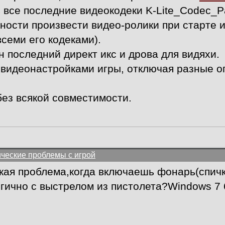
ь все последние видеокодеки K-Lite_Codec_P
ности произвести видео-ролики при старте и
всеми его кодеками).
н последний директ икс и дрова для видяхи.
видеонастройками игры, отключая разные о
без всякой совместимости.
ические проблемы с игрой
такая проблема,когда включаешь фонарь(спич
гично с выстрелом из пистолета?Windows 7 