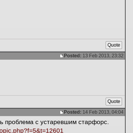
Quote
Posted:
13 Feb 2013, 23:32
Post
Quote
Posted:
14 Feb 2013, 04:04
Post
ыть проблема с устаревшим старфорс.
topic.php?f=5&t=12601