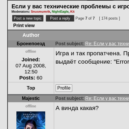
Если у вас технические проблемы с игр
Moderators:
Snusmumrik
,
NightEagle
,
Kit
Post a new topic
Post a reply
Page
7
of
7
[ 174 posts ]
Print view
Author
Бронепоезд
Post subject:
Re: Если у вас техн
Игра и так пропатчена. 
Offline
Joined:
выдаёт сообщение: "Error wh
07 Aug 2008,
12:50
Posts:
60
Top
Profile
Majestic
Post subject:
Re: Если у вас техн
А винда какая?
Offline