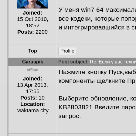
У меня win7 64 максималь
Joined:
все кодеки, которые поп
15 Oct 2010,
18:52
и интегрировавшийся в с
Posts:
2200
Top
Profile
Garuspik
Post subject:
Re: Если у вас техн
Нажмите кнопку Пуск,выб
Offline
Joined:
компоненты щелкните Пр
13 Apr 2013,
17:55
Posts:
10
Выберите обновление, ко
Location:
KB2803821.Введите паро
Maktama city
запрос.