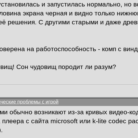
установилась и запустилась нормально, но 
оловина экрана черная и видно только нижню
 её решения. С другими старыми и даже дре
оверена на работоспособность - комп с вин
овищ! Сон чудовищ породит ли разум?
ические проблемы с игрой
и обычно возникают из-за кривых видео-код
плеера с сайта microsoft или k-lite codec p
.