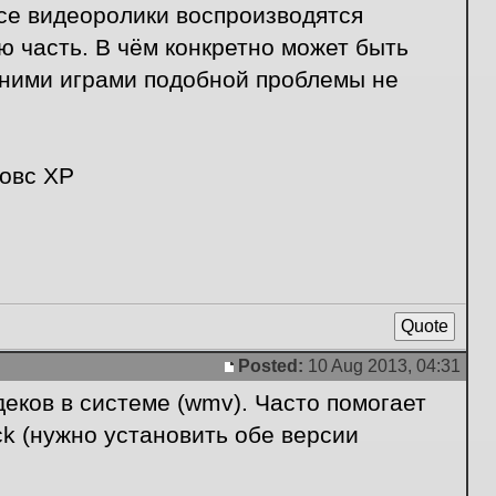
все видеоролики воспроизводятся
ю часть. В чём конкретно может быть
вними играми подобной проблемы не
довс ХР
Quote
Posted:
10 Aug 2013, 04:31
Post
еков в системе (wmv). Часто помогает
ack (нужно установить обе версии