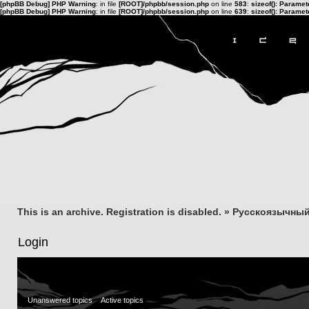
[phpBB Debug] PHP Warning
: in file
[ROOT]/phpbb/session.php
on line
583
:
sizeof(): Parame
[phpBB Debug] PHP Warning
: in file
[ROOT]/phpbb/session.php
on line
639
:
sizeof(): Parame
This is an archive. Registration is disabled.
»
Русскоязычный
Login
Unanswered topics
Active topics