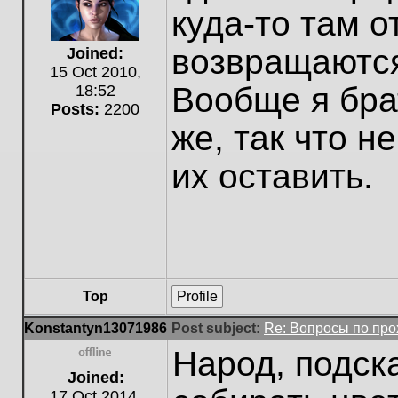
куда-то там о
возвращаютс
Joined:
15 Oct 2010,
Вообще я бра
18:52
Posts:
2200
же, так что н
их оставить.
Top
Profile
Konstantyn13071986
Post subject:
Re: Вопросы по пр
Народ, подск
Offline
Joined:
17 Oct 2014,