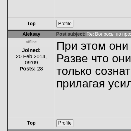
Top
Profile
Aleksay
Post subject:
Re: Вопросы по пр
При этом они
Offline
Joined:
Разве что они
20 Feb 2014,
09:09
только созна
Posts:
28
прилагая уси
Top
Profile