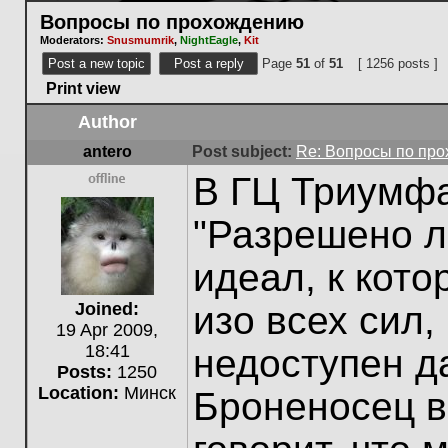
Вопросы по прохождению
Moderators:
Snusmumrik
,
NightEagle
,
Kit
Post a new topic
Post a reply
Page
51
of
51
[ 1256 posts ]
Print view
Author
antero
Post subject:
Re: Вопросы по пр
В ГЦ Триумфа
Offline
"Разрешено л
идеал, к кот
изо всех сил,
Joined:
19 Apr 2009,
18:41
недоступен д
Posts:
1250
Location:
Минск
Броненосец в