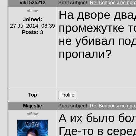
vik1535213
Post subject:
Re: Вопросы по пр
На дворе два
Offline
Joined:
промежутке то
27 Jul 2014, 08:39
Posts:
3
не убивал по
пропали?
Top
Profile
Majestic
Post subject:
Re: Вопросы по пр
А их было бо
Offline
Где-то в сере