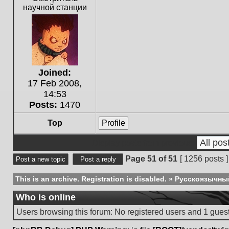
научной станции
Joined:
17 Feb 2008,
14:53
Posts:
1470
Top
Profile
Display posts from previous:
Page
51
of
51
[ 1256 posts 
Post a new topic
Post a reply
This is an archive. Registration is disabled.
»
Русскоязычны
Who is online
Users browsing this forum: No registered users and 1 gues