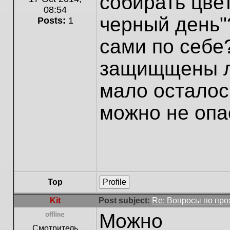
собирать цвет
08:54
черный день"
Posts:
1
сами по себе
защищщены л
мало осталось
можно не опа
Top
Profile
Kit
Post subject:
Re: Вопросы по пр
Можно
Offline
Смотритель