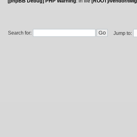
[phpBB Debug] PHP Warning
: in file
[ROOT]/vendor/twig
Search for:
Jump to: