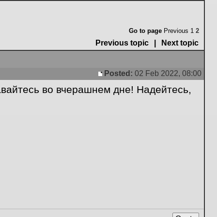
Go to page
Previous
1
2
Previous topic
|
Next topic
Posted:
02 Feb 2022, 08:00
Post
авайтесь во вчерашнем дне! Надейтесь,