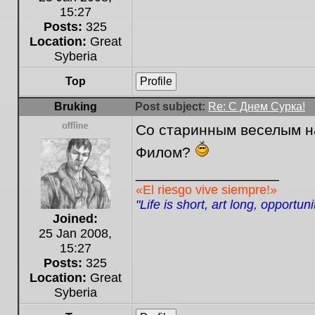
15:27
Posts:
325
Location:
Great
Syberia
Top
Profile
Bruking
Post subject:
Re: С Днем Сурка!
Со старинным веселым на
Offline
Филом?
_________________
«El riesgo vive siempre!»
"Life is short, art long, opportun
Joined:
25 Jan 2008,
15:27
Posts:
325
Location:
Great
Syberia