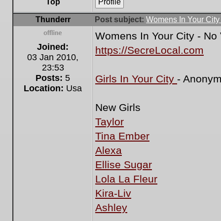
Top
Profile
Thunderr
Post subject:
Womens In Your City 
Womens In Your City - No 
Offline
Joined:
https://SecreLocal.com
03 Jan 2010,
23:53
Posts:
5
Girls In Your City
- Anonym
Location:
Usa
New Girls
Taylor
Tina Ember
Alexa
Ellise Sugar
Lola La Fleur
Kira-Liv
Ashley