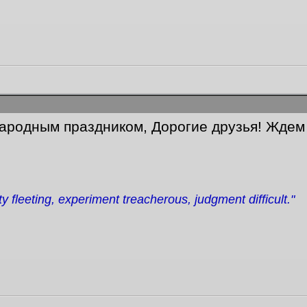
родным праздником, Дорогие друзья! Ждем в
ity fleeting, experiment treacherous, judgment difficult."