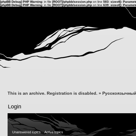
[phpBB Debug] PHP Warning
: in file
[ROOT]/phpbb/session.php
on line
583
:
sizeof(): Parame
[phpBB Debug] PHP Warning
: in file
[ROOT]/phpbb/session.php
on line
639
:
sizeof(): Parame
This is an archive. Registration is disabled.
»
Русскоязычный
Login
Unanswered topics
Active topics