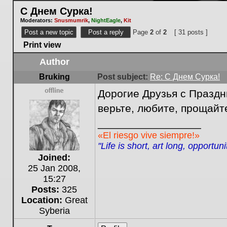
С Днем Сурка!
Moderators:
Snusmumrik
,
NightEagle
,
Kit
Post a new topic
Post a reply
Page
2
of
2
[ 31 posts ]
Print view
Author
Bruking
Post subject:
Re: С Днем Сурка!
Дорогие Друзья с Праздн
Offline
верьте, любите, прощайт
_________________
«El riesgo vive siempre!»
"Life is short, art long, opportun
Joined:
25 Jan 2008,
15:27
Posts:
325
Location:
Great
Syberia