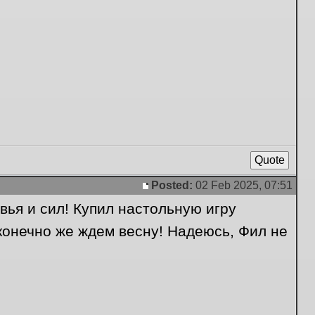
Quote
Posted:
02 Feb 2025, 07:51
Post
вья и сил! Купил настольную игру
конечно же ждем весну! Надеюсь, Фил не