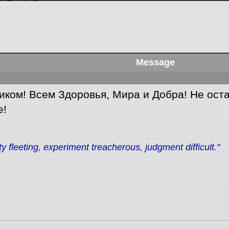
Message
иком! Всем Здоровья, Мира и Добра! Не ост
е!
ity fleeting, experiment treacherous, judgment difficult."