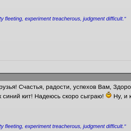
ity fleeting, experiment treacherous, judgment difficult."
узья! Счастья, радости, успехов Вам, Здоро
к синий кит! Надеюсь скоро сыграю!
Ну, и 
ity fleeting, experiment treacherous, judgment difficult."