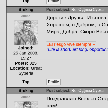
Top
Profile
Bruking
Post subject:
Re: С Днем Сурка!
Дорогие Друзья! И снова
Offline
Хорошем, о Добром, о Св
Мира, Добра! Скоро Весн
_________________
«El riesgo vive siempre!»
Joined:
"Life is short, art long, opportun
25 Jan 2008,
15:27
Posts:
325
Location:
Great
Syberia
Top
Profile
Bruking
Post subject:
Re: С Днем Сурка!
Поздравляю Всех со Стар
Offline
нам!