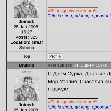
_________________
«El riesgo vive siempre!»
"Life is short, art long, opportun
Joined:
25 Jan 2008,
15:27
Posts:
325
Location:
Great
Syberia
Top
Profile
Bruking
Post subject:
Re: С Днем Сурка!
С Днем Сурка, Дорогие Др
Offline
Мор.Утопия. Счастлив ка
подведет!
_________________
«El riesgo vive siempre!»
Joined:
"Life is short, art long, opportun
25 Jan 2008,