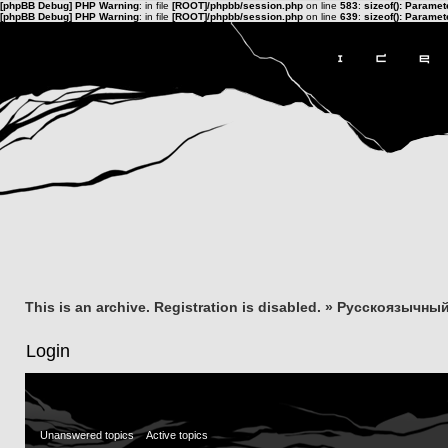
[phpBB Debug] PHP Warning
: in file
[ROOT]/phpbb/session.php
on line
583
:
sizeof(): Parame
[phpBB Debug] PHP Warning
: in file
[ROOT]/phpbb/session.php
on line
639
:
sizeof(): Parame
This is an archive. Registration is disabled.
»
Русскоязычный
Login
Unanswered topics
Active topics