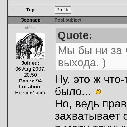
Top
Profile
Зоопарк
Post subject:
Quote:
Offline
Мы бы ни за 
выхода. )
Joined:
06 Aug 2007,
20:50
Ну, это ж что
Posts:
94
Location:
было...
Новосибирск
Но, ведь прав
захватывает 