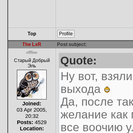
Top
Profile
The LxR
Post subject:
Quote:
Offline
Старый Добрый
Эль
Ну вот, взял
выхода
Да, после та
Joined:
03 Apr 2005,
желание как 
20:32
Posts:
4529
все воочию у
Location: