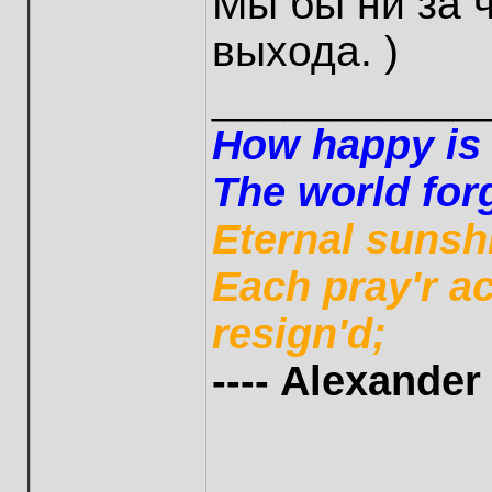
Мы бы ни за 
выхода. )
___________
How happy is t
The world forg
Eternal sunsh
Each pray'r a
resign'd;
---- Alexande