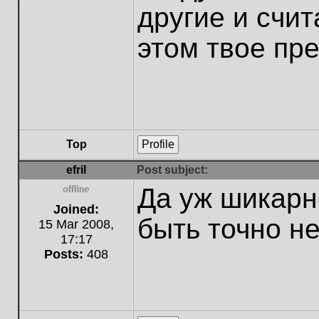
другие и счита
этом твое пр
Top
Profile
efril
Post subject:
Да уж шикарн
Offline
Joined:
быть точно не
15 Mar 2008,
17:17
Posts:
408