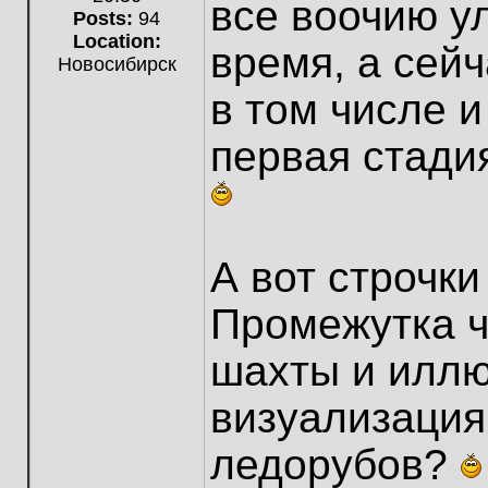
все воочию у
Posts:
94
Location:
время, а сейч
Новосибирск
в том числе и
первая стади
А вот строчк
Промежутка ч
шахты и иллюз
визуализация
ледорубов?