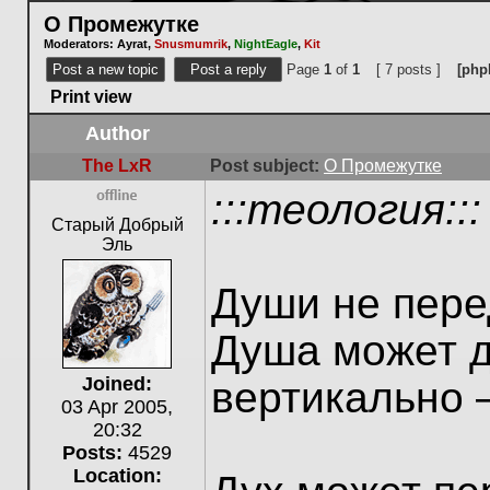
О Промежутке
Moderators:
Ayrat
,
Snusmumrik
,
NightEagle
,
Kit
Post a new topic
Post a reply
Page
1
of
1
[ 7 posts ]
[php
Print view
Author
The LxR
Post subject:
О Промежутке
:::теология:::
Offline
Старый Добрый
Эль
Души не пере
Душа может д
Joined:
вертикально 
03 Apr 2005,
20:32
Posts:
4529
Location: