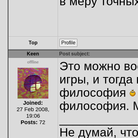
в меру точны
Top
Profile
Keen
Post subject:
Это можно во
Offline
игры, и тогда
философия
философия. М
Joined:
27 Feb 2008,
___________
19:06
Posts:
72
Не думай, что