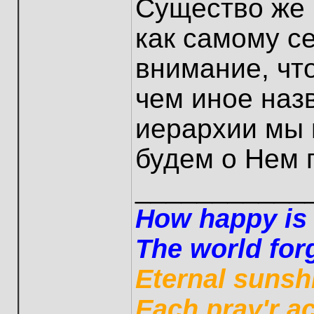
Существо же 
как самому с
внимание, чт
чем иное наз
иерархии мы 
будем о Нем 
___________
How happy is t
The world forg
Eternal sunsh
Each pray'r a