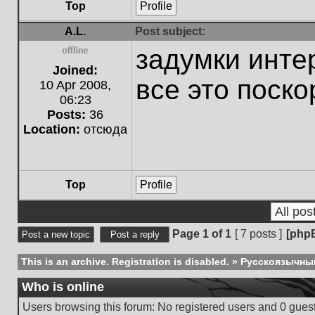
Top
Profile
A.L.
Post subject:
задумки инте
Offline
Joined:
все это поск
10 Apr 2008,
06:23
Posts:
36
Location:
отсюда
Top
Profile
Display posts from previous:
Page
1
of
1
[ 7 posts ]
[php
Post a new topic
Post a reply
This is an archive. Registration is disabled.
»
Русскоязычны
Who is online
Users browsing this forum: No registered users and 0 gues